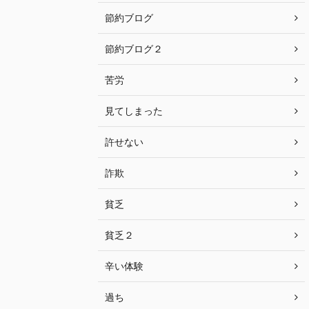
節約ブログ
節約ブログ２
苦労
見てしまった
許せない
詐欺
貧乏
貧乏２
辛い体験
過ち