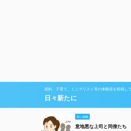
節約、子育て、ミニマリスト等の体験談を投稿し
日々新たに
辛い体験
意地悪な上司と同僚たち