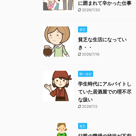
に囲まれて辛かった仕事
2026/7/30
貧乏
貧乏な生活になってい
き・・
2026/7/16
酷い会社
学生時代にアルバイトし
ていた居酒屋での理不尽
な扱い
2026/7/2
貧乏