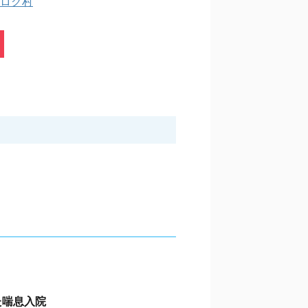
ログ村
た喘息入院