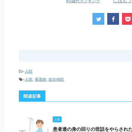
にほんブ
60歳代ランキング
-
入院
-
入院
,
看護師
,
総合病院
関連記事
入院
患者達の身の回りの世話をやらされ