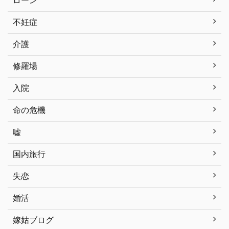
ローン
不妊症
介護
修羅場
入院
命の危機
嘘
国内旅行
失恋
婚活
嫁姑ブログ