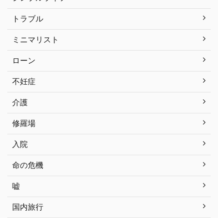
トラブル
ミニマリスト
ローン
不妊症
介護
修羅場
入院
命の危機
嘘
国内旅行