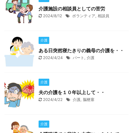
介護施設の相談員としての苦労
2024/8/12
ボランティア
,
相談員
介護
ある日突然寝たきりの義母の介護を・・
2024/4/24
パート
,
介護
介護
夫の介護を１０年以上して・・
2024/4/22
介護
,
脳梗塞
介護