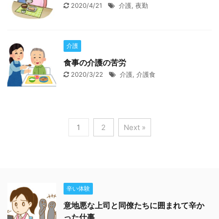
2020/4/21
介護
,
夜勤
介護
食事の介護の苦労
2020/3/22
介護
,
介護食
1
2
Next »
辛い体験
意地悪な上司と同僚たちに囲まれて辛か
った仕事