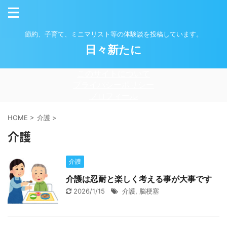
節約、子育て、ミニマリスト等の体験談を投稿しています。
日々新たに
このサイトについて
プライバシーポリシー
プロフィール
HOME
>
介護
>
介護
介護
介護は忍耐と楽しく考える事が大事です
2026/1/15
介護
,
脳梗塞