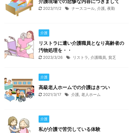
介護現場での悲惨な内容につきまして
2023/11/2
ナースコール
,
介護
,
夜勤
介護
リストラに遭い介護職員となり高齢者の
汚物処理を・・
2023/3/26
リストラ
,
介護職員
,
貧乏
介護
高級老人ホームでの介護はきつい
2021/3/17
介護
,
老人ホーム
介護
私が介護で苦労している体験