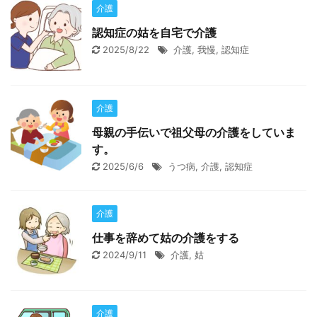
介護
認知症の姑を自宅で介護
2025/8/22
介護
,
我慢
,
認知症
介護
母親の手伝いで祖父母の介護をしていま
す。
2025/6/6
うつ病
,
介護
,
認知症
介護
仕事を辞めて姑の介護をする
2024/9/11
介護
,
姑
介護