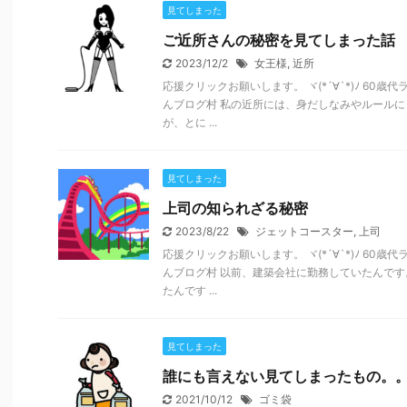
見てしまった
ご近所さんの秘密を見てしまった話
2023/12/2
女王様
,
近所
応援クリックお願いします。 ヾ(*´∀`*)ﾉ 60
んブログ村 私の近所には、身だしなみやルール
が、とに ...
見てしまった
上司の知られざる秘密
2023/8/22
ジェットコースター
,
上司
応援クリックお願いします。 ヾ(*´∀`*)ﾉ 60
んブログ村 以前、建築会社に勤務していたんで
たんです ...
見てしまった
誰にも言えない見てしまったもの。
2021/10/12
ゴミ袋