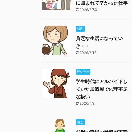
に囲まれて辛かった仕事
2026/7/30
貧乏
貧乏な生活になってい
き・・
2026/7/16
酷い会社
学生時代にアルバイトし
ていた居酒屋での理不尽
な扱い
2026/7/2
貧乏