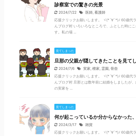
診察室での驚きの光景
2024/7/22
医師
,
看護師
応援クリックお願いします。 ヾ(*´∀`*)ﾉ 60
んブログ村 いろいろなところで、ふとした時に
す。私の場 ...
見てしまった
旦那の父親が隠してきたことを見て
2024/7/6
実家
,
檀家
,
霊園
,
骨壺
応援クリックお願いします。 ヾ(*´∀`*)ﾉ 60
んブログ村 旦那とは数年前に結婚をしましたが
の実家を ...
見てしまった
何が起こっているか分からなかった
2024/3/17
雑貨
応援クリックお願いします。 ヾ(*´∀`*)ﾉ 60