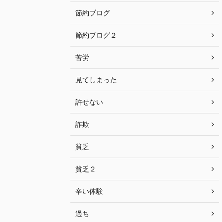
節約ブログ
節約ブログ２
苦労
見てしまった
許せない
詐欺
貧乏
貧乏２
辛い体験
過ち