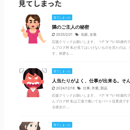
見てしまった
見てしまった
隣のご主人の秘密
2025/2/21
化粧
,
女装
応援クリックお願いします。 ヾ(*´∀`*)ﾉ 60
んブログ村 私が見てはいけないものを見たのは
す。挨拶も ...
見てしまった
人当たりがよく、仕事が出来る。そ
2024/12/18
仕事
,
作業
,
部品
応援クリックお願いします。 ヾ(*´∀`*)ﾉ 60
んブログ村 私は工場で働いてるパート従業員で
る彼女の ...
見てしまった