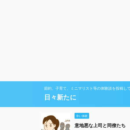
節約、子育て、ミニマリスト等の体験談を投稿し
日々新たに
辛い体験
意地悪な上司と同僚たち