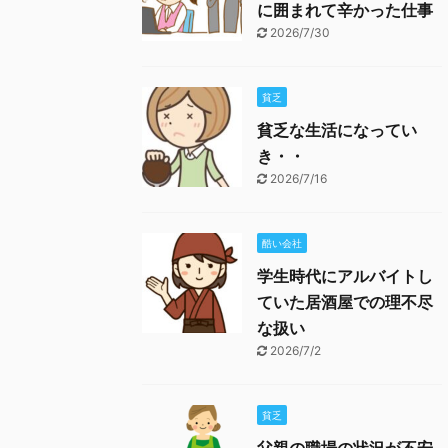
に囲まれて辛かった仕事
2026/7/30
貧乏
貧乏な生活になってい
き・・
2026/7/16
酷い会社
学生時代にアルバイトし
ていた居酒屋での理不尽
な扱い
2026/7/2
貧乏