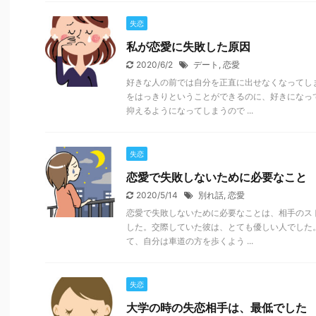
失恋
私が恋愛に失敗した原因
2020/6/2
デート
,
恋愛
好きな人の前では自分を正直に出せなくなってし
をはっきりということができるのに、好きになっ
抑えるようになってしまうので ...
失恋
恋愛で失敗しないために必要なこと
2020/5/14
別れ話
,
恋愛
恋愛で失敗しないために必要なことは、相手のス
した。交際していた彼は、とても優しい人でした
て、自分は車道の方を歩くよう ...
失恋
大学の時の失恋相手は、最低でした