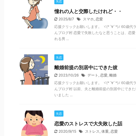
失恋
憧れの人と交際したけれど・・
2025/8/7
スマホ
,
恋愛
応援クリックお願いします。 ヾ(*´∀`*)ﾉ 60
んブログ村 恋愛で失敗したなと思うことは、恋愛
れる男 ...
失恋
離婚前提の別居中にできた彼
2023/10/26
デート
,
恋愛
,
離婚
応援クリックお願いします。 ヾ(*´∀`*)ﾉ 60
んブログ村 以前、夫と離婚前提の別居中にでき
いました ...
失恋
恋愛のストレスで大失敗した話
2020/9/15
ストレス
,
体重
,
恋愛