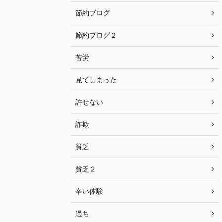
節約ブログ
節約ブログ２
苦労
見てしまった
許せない
詐欺
貧乏
貧乏２
辛い体験
過ち