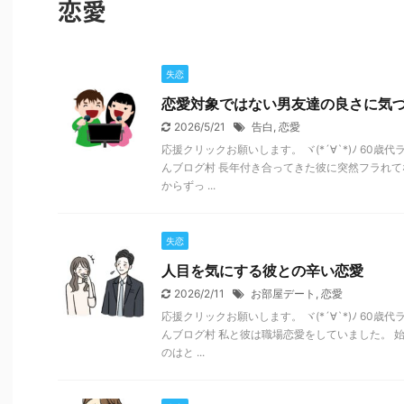
恋愛
失恋
恋愛対象ではない男友達の良さに気
2026/5/21
告白
,
恋愛
応援クリックお願いします。 ヾ(*´∀`*)ﾉ 60
んブログ村 長年付き合ってきた彼に突然フラれ
からずっ ...
失恋
人目を気にする彼との辛い恋愛
2026/2/11
お部屋デート
,
恋愛
応援クリックお願いします。 ヾ(*´∀`*)ﾉ 60
んブログ村 私と彼は職場恋愛をしていました。 
のはと ...