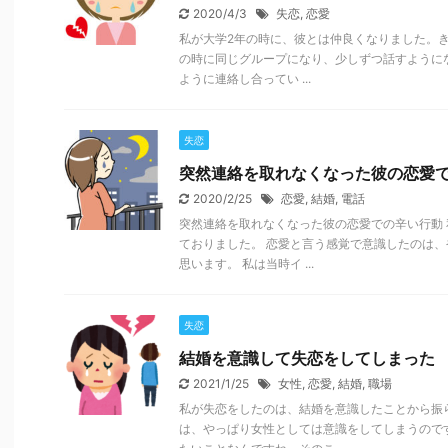
2020/4/3
失恋
,
恋愛
私が大学2年の時に、彼とは仲良くなりました。
の時に同じグループになり、少しずつ話すようにな
ように連絡し合ってい ...
失恋
突然連絡を取れなくなった彼の恋愛
2020/2/25
恋愛
,
結婚
,
電話
突然連絡を取れなくなった彼の恋愛での辛い行動 
ておりました。 恋愛と言う感覚で意識したのは
思います。 私は当時イ ...
失恋
結婚を意識して失恋をしてしまった
2021/1/25
女性
,
恋愛
,
結婚
,
職場
私が失恋をしたのは、結婚を意識したことから振
は、やっぱり女性としては意識をしてしまうので