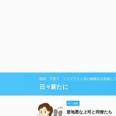
節約、子育て、ミニマリスト等の体験談を投稿し
日々新たに
辛い体験
意地悪な上司と同僚たち