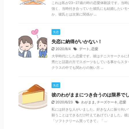
これは私が23~27歳の時の恋愛体験談です。当
強く、当時付き合っていた彼氏にも結婚したいモ
か、彼氏とは次第に関係が ...
失恋
失恋に納得がいかない！
2020/8/4
デート
,
恋愛
大学時代にした恋愛です。彼はテニスサークルに
秀だと話題の方でスポーツをしている事からスタ
クラスの中でも関わりの無い方 ...
失恋
彼のわがままにつき合うのは限界で
2020/6/23
わがまま
,
チーズケーキ
,
恋愛
私には好きな人がいました。好きな人に振り向い
願うことはできるだけ叶えてあげていました。彼
「ソフトクリーム買ってきて」「 ...