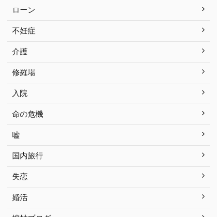
ローン
不妊症
介護
修羅場
入院
命の危機
嘘
国内旅行
失恋
婚活