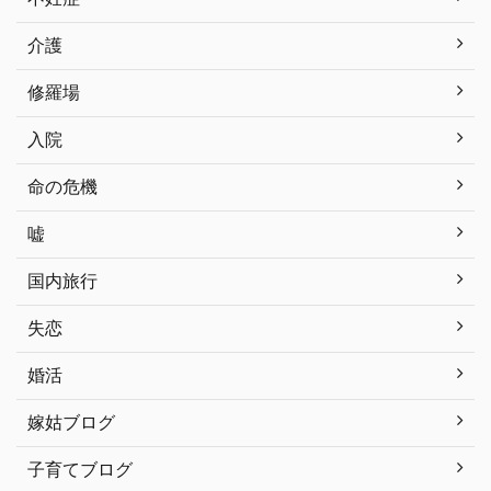
介護
修羅場
入院
命の危機
嘘
国内旅行
失恋
婚活
嫁姑ブログ
子育てブログ