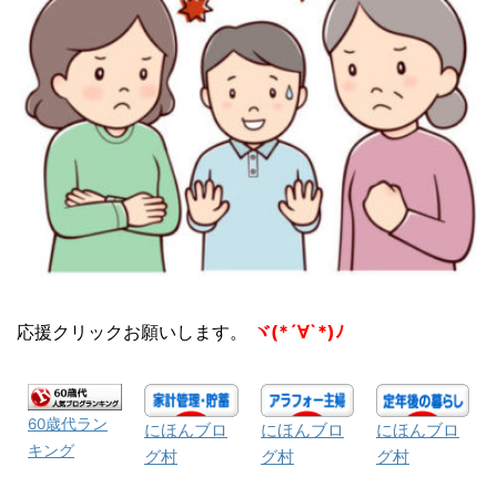
応援クリックお願いします。
ヾ(*´∀`*)ﾉ
60歳代ラン
にほんブロ
にほんブロ
にほんブロ
キング
グ村
グ村
グ村