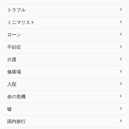
トラブル
ミニマリスト
ローン
不妊症
介護
修羅場
入院
命の危機
嘘
国内旅行