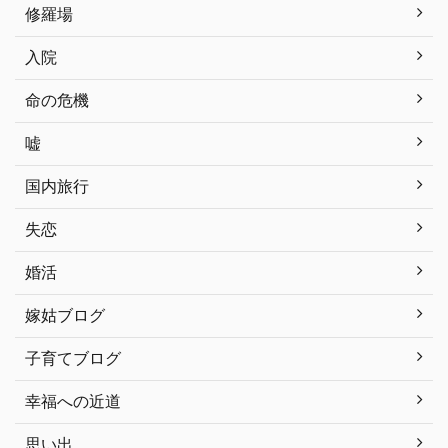
修羅場
入院
命の危機
嘘
国内旅行
失恋
婚活
嫁姑ブログ
子育てブログ
幸福への近道
思い出