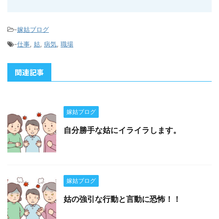
-
嫁姑ブログ
-
仕事
,
姑
,
病気
,
職場
関連記事
嫁姑ブログ
自分勝手な姑にイライラします。
嫁姑ブログ
姑の強引な行動と言動に恐怖！！