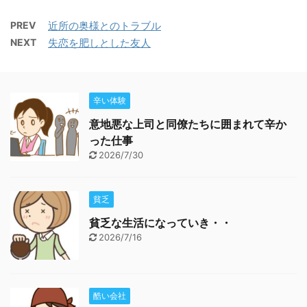
PREV
近所の奥様とのトラブル
NEXT
失恋を肥しとした友人
辛い体験
意地悪な上司と同僚たちに囲まれて辛か
った仕事
2026/7/30
貧乏
貧乏な生活になっていき・・
2026/7/16
酷い会社