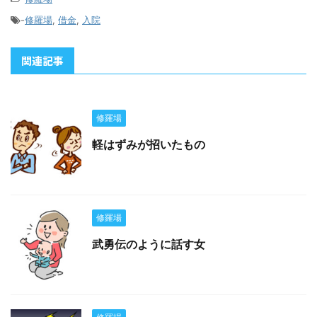
-
修羅場
,
借金
,
入院
関連記事
修羅場
軽はずみが招いたもの
修羅場
武勇伝のように話す女