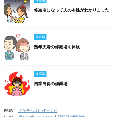
修羅場
修羅場になって夫の本性がわかりました
修羅場
熟年夫婦の修羅場を体験
修羅場
自業自得の修羅場
PREV
ドケチぶりにびっくり
NEXT