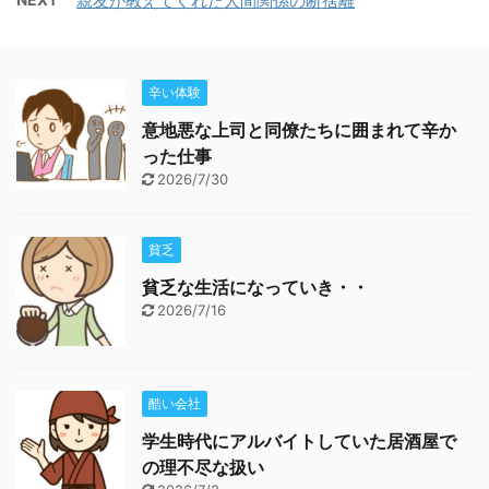
親友が教えてくれた人間関係の断捨離
辛い体験
意地悪な上司と同僚たちに囲まれて辛か
った仕事
2026/7/30
貧乏
貧乏な生活になっていき・・
2026/7/16
酷い会社
学生時代にアルバイトしていた居酒屋で
の理不尽な扱い