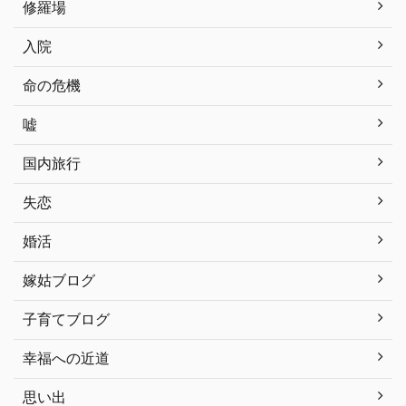
修羅場
入院
命の危機
嘘
国内旅行
失恋
婚活
嫁姑ブログ
子育てブログ
幸福への近道
思い出