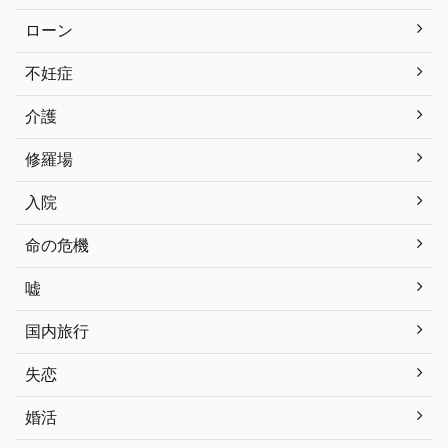
ローン
不妊症
介護
修羅場
入院
命の危機
嘘
国内旅行
失恋
婚活