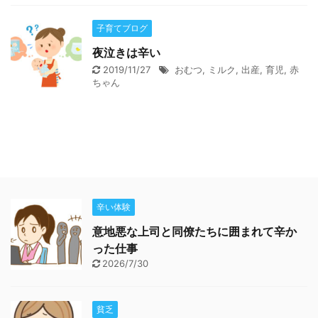
子育てブログ
夜泣きは辛い
2019/11/27
おむつ
,
ミルク
,
出産
,
育児
,
赤
ちゃん
辛い体験
意地悪な上司と同僚たちに囲まれて辛か
った仕事
2026/7/30
貧乏