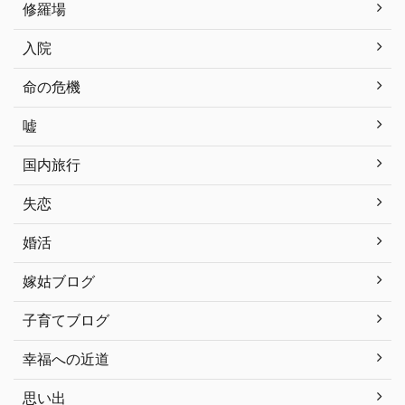
修羅場
入院
命の危機
嘘
国内旅行
失恋
婚活
嫁姑ブログ
子育てブログ
幸福への近道
思い出