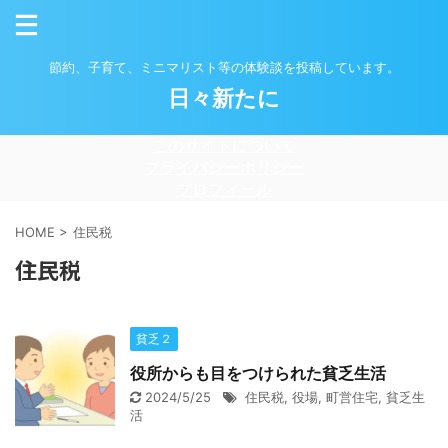
節約、子育て、ミニマリスト等の体験談を投稿しています。
日々新たに
このサイトについて
プライバシーポリシー
プロフィール
HOME
>
住民税
住民税
貧乏２
役所からも目をつけられた貧乏生活
2024/5/25
住民税
,
役場
,
町営住宅
,
貧乏生
活