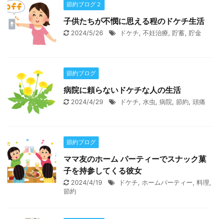
節約ブログ２
子供たちが不憫に思える程のドケチ生活
2024/5/26
ドケチ
,
不妊治療
,
貯蓄
,
貯金
節約ブログ
病院に頼らないドケチな人の生活
2024/4/29
ドケチ
,
水虫
,
病院
,
節約
,
頭痛
節約ブログ
ママ友のホーム パーティーでスナック菓
子を持参してくる彼女
2024/4/19
ドケチ
,
ホームパーティー
,
料理
,
節約