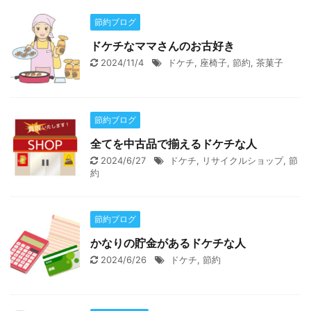
節約ブログ
ドケチなママさんのお古好き
2024/11/4
ドケチ
,
座椅子
,
節約
,
茶菓子
節約ブログ
全てを中古品で揃えるドケチな人
2024/6/27
ドケチ
,
リサイクルショップ
,
節
約
節約ブログ
かなりの貯金があるドケチな人
2024/6/26
ドケチ
,
節約