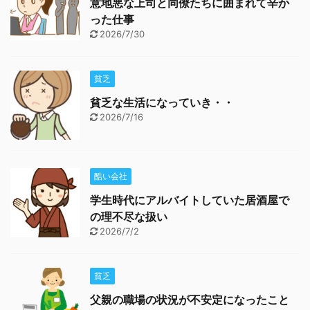
意地悪な上司と同僚たちに囲まれて辛か
った仕事
2026/7/30
貧乏
貧乏な生活になっていき・・
2026/7/16
酷い会社
学生時代にアルバイトしていた居酒屋で
の理不尽な扱い
2026/7/2
貧乏
父親の職場の状況が不安定になったこと