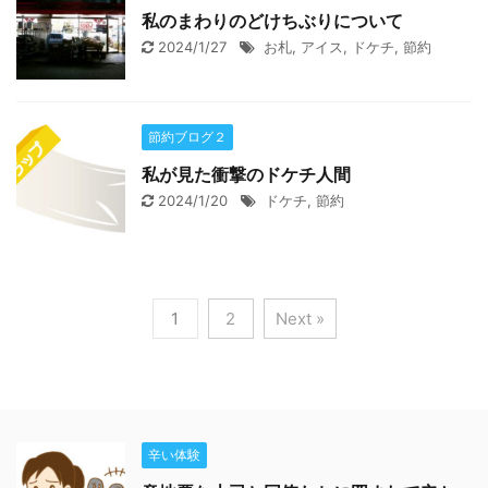
私のまわりのどけちぶりについて
2024/1/27
お札
,
アイス
,
ドケチ
,
節約
節約ブログ２
私が見た衝撃のドケチ人間
2024/1/20
ドケチ
,
節約
1
2
Next »
辛い体験