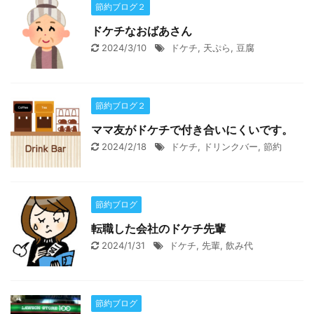
節約ブログ２
ドケチなおばあさん
2024/3/10
ドケチ
,
天ぷら
,
豆腐
節約ブログ２
ママ友がドケチで付き合いにくいです。
2024/2/18
ドケチ
,
ドリンクバー
,
節約
節約ブログ
転職した会社のドケチ先輩
2024/1/31
ドケチ
,
先輩
,
飲み代
節約ブログ