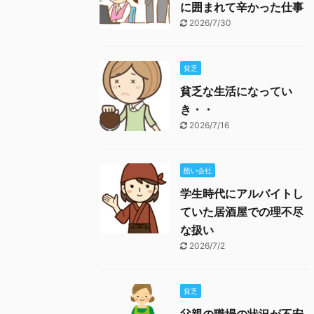
に囲まれて辛かった仕事
2026/7/30
貧乏
貧乏な生活になってい
き・・
2026/7/16
酷い会社
学生時代にアルバイトし
ていた居酒屋での理不尽
な扱い
2026/7/2
貧乏