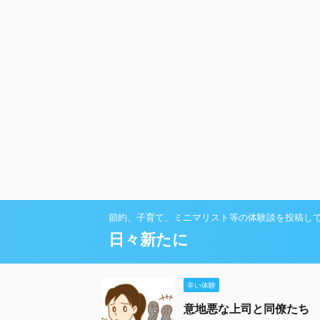
節約、子育て、ミニマリスト等の体験談を投稿し
日々新たに
辛い体験
意地悪な上司と同僚たち