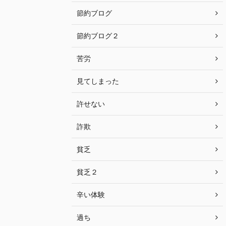
節約ブログ
節約ブログ２
苦労
見てしまった
許せない
詐欺
貧乏
貧乏２
辛い体験
過ち