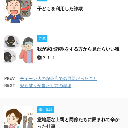
子どもを利用した詐欺
詐欺
我が家は詐欺をする方から見たらいい獲
物？！！
PREV
チェーン店の喫茶店での最悪だったこと
NEXT
規則破りが当たり前の職場
辛い体験
意地悪な上司と同僚たちに囲まれて辛か
った仕事