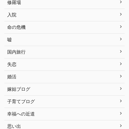
修羅場
入院
命の危機
嘘
国内旅行
失恋
婚活
嫁姑ブログ
子育てブログ
幸福への近道
思い出