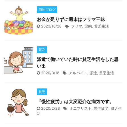
節約ブログ
お金が足りずに週末はフリマ三昧
2023/10/28
フリマ
,
節約
,
貧乏生活
貧乏
派遣で働いていた時に貧乏生活をした思
い出
2020/3/18
アルバイト
,
派遣
,
貧乏生活
貧乏
『慢性疲労』は大変厄介な病気です。
2020/2/28
ミニマリスト
,
慢性疲労
,
貧乏生
活