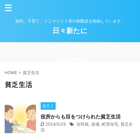
節約、子育て、ミニマリスト等の体験談を投稿しています。
日々新たに
このサイトについて
プライバシーポリシー
プロフィール
HOME
>
貧乏生活
貧乏生活
貧乏２
役所からも目をつけられた貧乏生活
2024/5/25
住民税
,
役場
,
町営住宅
,
貧乏生
活