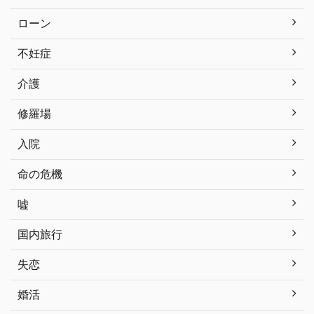
ローン
不妊症
介護
修羅場
入院
命の危機
嘘
国内旅行
失恋
婚活