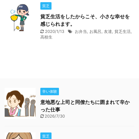
貧乏
貧乏生活をしたからこそ、小さな幸せを
感じられます。
2020/1/13
お弁当
,
お風呂
,
友達
,
貧乏生活
,
高校生
辛い体験
意地悪な上司と同僚たちに囲まれて辛か
った仕事
2026/7/30
貧乏