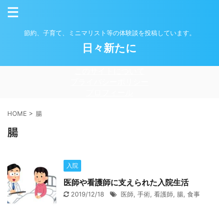
節約、子育て、ミニマリスト等の体験談を投稿しています。
日々新たに
このサイトについて
プライバシーポリシー
プロフィール
HOME
>
腸
腸
入院
医師や看護師に支えられた入院生活
2019/12/18
医師
,
手術
,
看護師
,
腸
,
食事