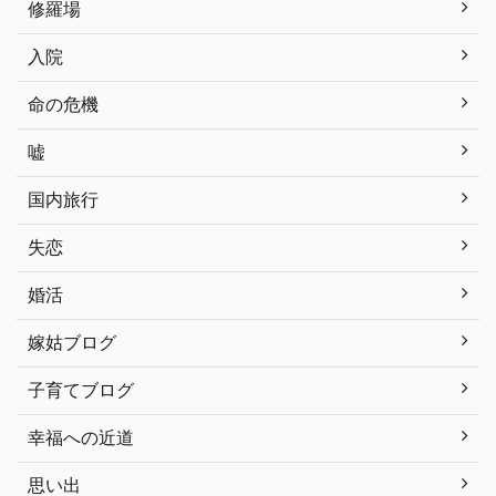
修羅場
入院
命の危機
嘘
国内旅行
失恋
婚活
嫁姑ブログ
子育てブログ
幸福への近道
思い出