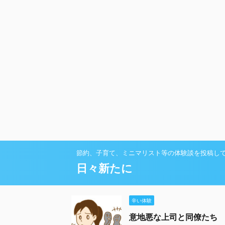
節約、子育て、ミニマリスト等の体験談を投稿し
日々新たに
辛い体験
意地悪な上司と同僚たち