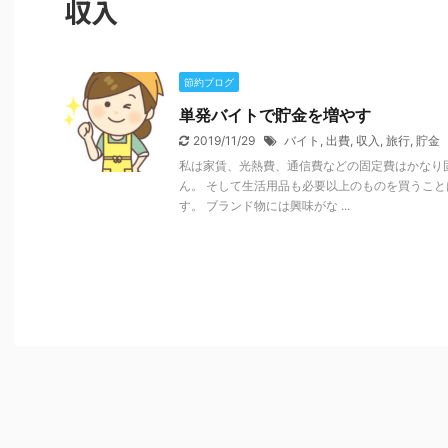
収入
節約ブログ
単発バイトで貯金を増やす
2019/11/29
バイト
,
出費
,
収入
,
旅行
,
貯金
私は家賃、光熱費、通信費などの固定費はかなり
ん。 そして生活用品も必要以上のものを買うこ
す。 ブランド物には興味がな ...