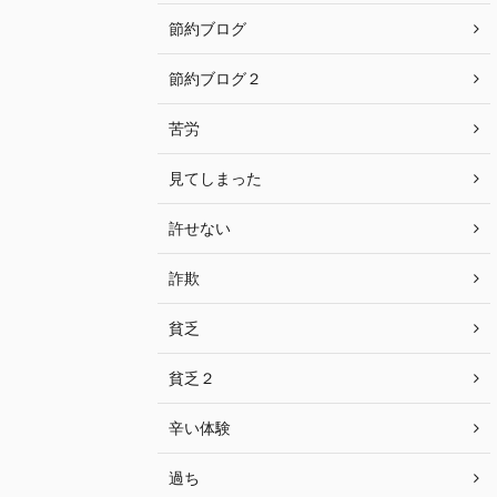
節約ブログ
節約ブログ２
苦労
見てしまった
許せない
詐欺
貧乏
貧乏２
辛い体験
過ち