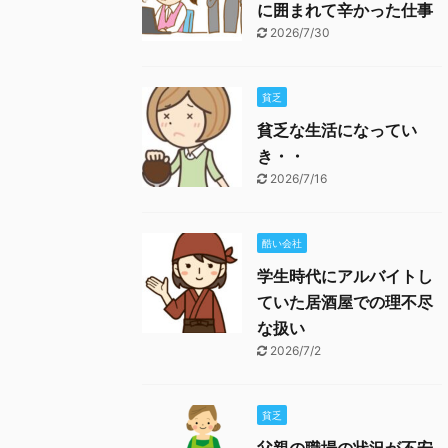
に囲まれて辛かった仕事
2026/7/30
貧乏
貧乏な生活になってい
き・・
2026/7/16
酷い会社
学生時代にアルバイトし
ていた居酒屋での理不尽
な扱い
2026/7/2
貧乏