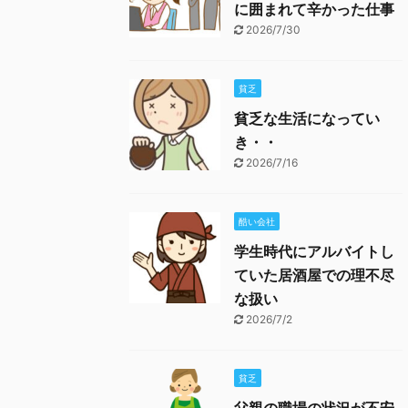
に囲まれて辛かった仕事
2026/7/30
貧乏
貧乏な生活になってい
き・・
2026/7/16
酷い会社
学生時代にアルバイトし
ていた居酒屋での理不尽
な扱い
2026/7/2
貧乏