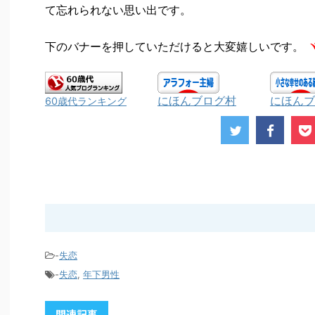
て忘れられない思い出です。
下のバナーを押していただけると大変嬉しいです。
ヾ
にほんブログ村
にほんブ
60歳代ランキング
-
失恋
-
失恋
,
年下男性
関連記事