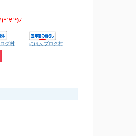
(*´∀`*)ﾉ
ログ村
にほんブログ村