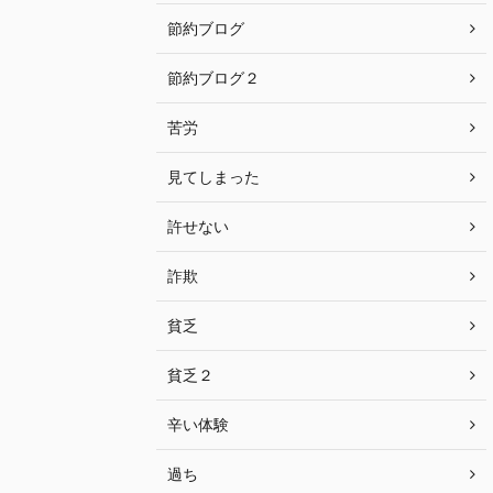
節約ブログ
節約ブログ２
苦労
見てしまった
許せない
詐欺
貧乏
貧乏２
辛い体験
過ち