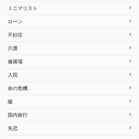
ミニマリスト
ローン
不妊症
介護
修羅場
入院
命の危機
嘘
国内旅行
失恋