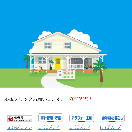
応援クリックお願いします。
ヾ(*´∀`*)ﾉ
にほんブ
にほんブ
にほんブ
60歳代ラン