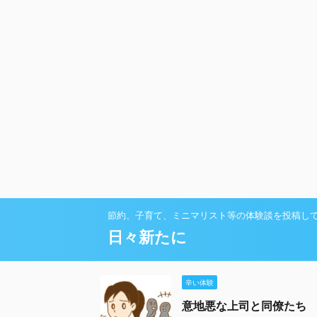
節約、子育て、ミニマリスト等の体験談を投稿し
日々新たに
辛い体験
意地悪な上司と同僚たち