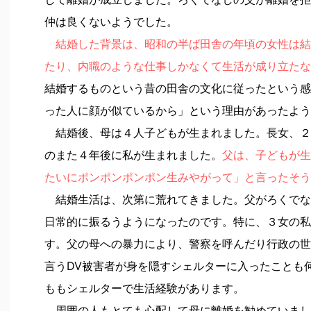
仲は良くないようでした。
結婚した背景は、昭和の半ば田舎の年頃の女性は結
たり、内職のような仕事しかなくて生活が成り立たな
結婚するものという昔の田舎の文化に従ったという感
った人に顔が似ているから」という理由があったよう
結婚後、母は４人子どもが生まれました。長女、２
のまた４年後に私が生まれました。
父は、子どもが生
たいにポンポンポンポン生みやがって」と言ったそう
結婚生活は、次第に荒れてきました。父がろくでな
日常的に振るうようになったのです。特に、３女の私
す。父の母への暴力により、警察を呼んだり行政の世
言うDV被害者が身を隠すシェルターに入ったことも
ももシェルターで生活経験があります。
周囲の人もとても心配して母に離婚を勧めていまし