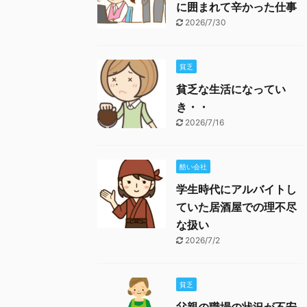
に囲まれて辛かった仕事
2026/7/30
貧乏
貧乏な生活になってい
き・・
2026/7/16
酷い会社
学生時代にアルバイトし
ていた居酒屋での理不尽
な扱い
2026/7/2
貧乏