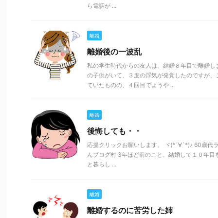
ら電話が ...
離婚
離婚後の一波乱
私の学生時代からの友人は、結婚８年目で離婚し
の子供がいて、３度の浮気が発覚したのですが、
ていたものの、４回目でようや ...
離婚
後悔しても・・
応援クリックお願いします。 ヾ(*´∀`*)ﾉ 60
んブログ村 3年ほど前のこと、結婚して１０年
と暮らし ...
離婚
離婚するのに苦労した姉