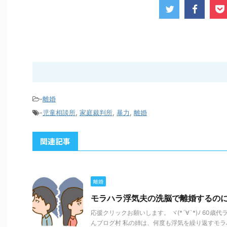
-
離婚
-
児童相談所
,
家庭裁判所
,
暴力
,
離婚
関連記事
離婚
モラハラ浮気夫の洗脳で離婚するの
応援クリックお願いします。 ヾ(*´∀`*)ﾉ 60
んブログ村 私の姉は、何度も浮気を繰り返すモ