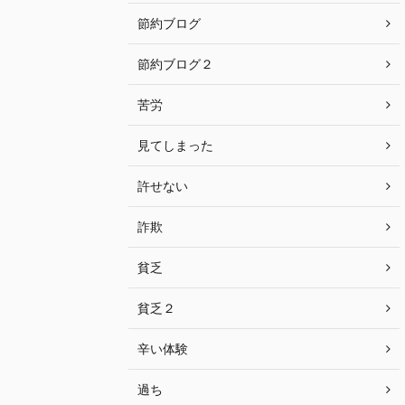
節約ブログ
節約ブログ２
苦労
見てしまった
許せない
詐欺
貧乏
貧乏２
辛い体験
過ち