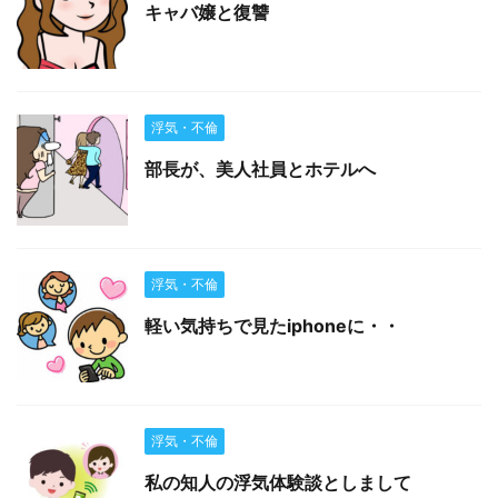
キャバ嬢と復讐
浮気・不倫
部長が、美人社員とホテルへ
浮気・不倫
軽い気持ちで見たiphoneに・・
浮気・不倫
私の知人の浮気体験談としまして