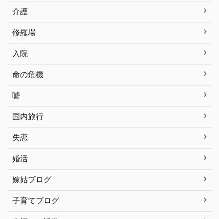
介護
修羅場
入院
命の危機
嘘
国内旅行
失恋
婚活
嫁姑ブログ
子育てブログ