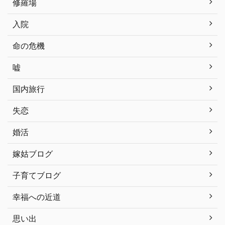
修羅場
入院
命の危機
嘘
国内旅行
失恋
婚活
嫁姑ブログ
子育てブログ
幸福への近道
思い出