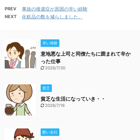
PREV
事故の後遺症が原因の辛い経験
NEXT
化粧品の数を減らしました。
辛い体験
意地悪な上司と同僚たちに囲まれて辛か
った仕事
2026/7/30
貧乏
貧乏な生活になっていき・・
2026/7/16
酷い会社