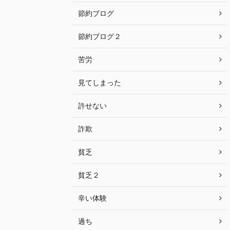
節約ブログ
節約ブログ２
苦労
見てしまった
許せない
詐欺
貧乏
貧乏２
辛い体験
過ち