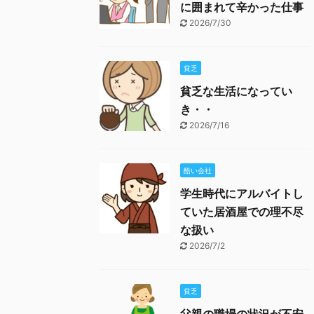
に囲まれて辛かった仕事
2026/7/30
貧乏
貧乏な生活になってい
き・・
2026/7/16
酷い会社
学生時代にアルバイトし
ていた居酒屋での理不尽
な扱い
2026/7/2
貧乏