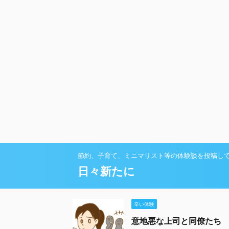
節約、子育て、ミニマリスト等の体験談を投稿し
日々新たに
辛い体験
意地悪な上司と同僚たち