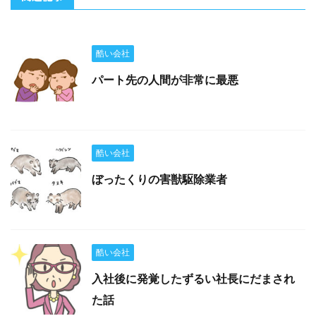
酷い会社
パート先の人間が非常に最悪
酷い会社
ぼったくりの害獣駆除業者
酷い会社
入社後に発覚したずるい社長にだまされ
た話