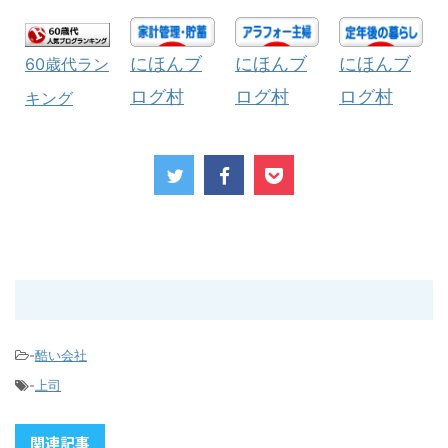
にほんブ
にほんブ
にほんブ
60歳代ラン
ログ村
ログ村
ログ村
キング
-
酷い会社
-
上司
関連記事